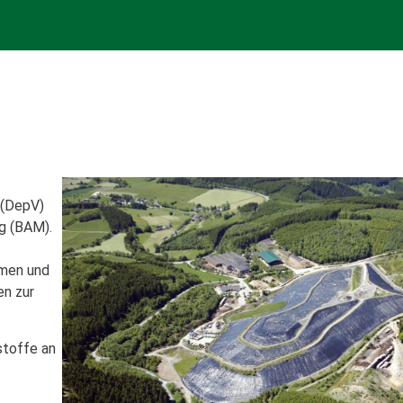
 (DepV)
g (BAM).
emen und
en zur
stoffe an