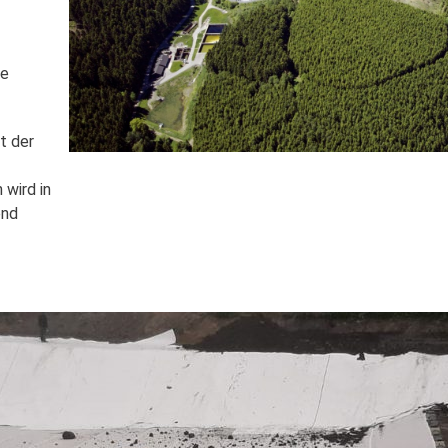
le
t der
 wird in
end