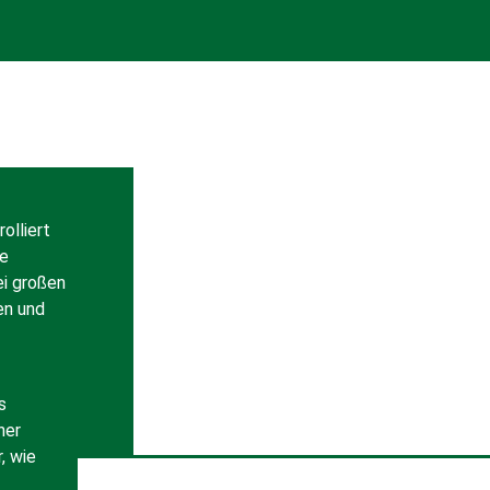
olliert
he
ei großen
en und
s
her
, wie